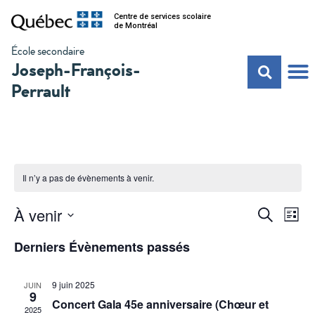
Centre de services scolaire
de Montréal
École secondaire
Joseph-François-
Perrault
Il n’y a pas de évènements à venir.
Na
Recher
À venir
Recherche
Liste
de
Sélectionnez
et
vu
une
Derniers Évènements passés
date.
Év
navigat
de
9 juin 2025
JUIN
9
Concert Gala 45e anniversaire (Chœur et
vues
2025