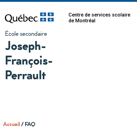
Centre de services scolaire
de Montréal
École secondaire
Joseph-
François-
Perrault
Accueil
/
FAQ